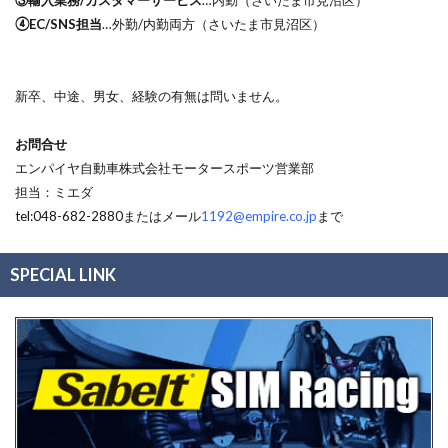
③輸入業務/カスタマーサービス
…内勤（さいたま市見沼区）
④EC/SNS担当
…外勤/内勤両方（さいたま市見沼区）
新卒、中途、男女、経験の有無は問いません。
お問合せ
エンパイヤ自動車株式会社モータースポーツ営業部
担当：ミエダ
tel:048-682-2880またはメール
1192@empire.co.jp
まで
SPECIAL LINK