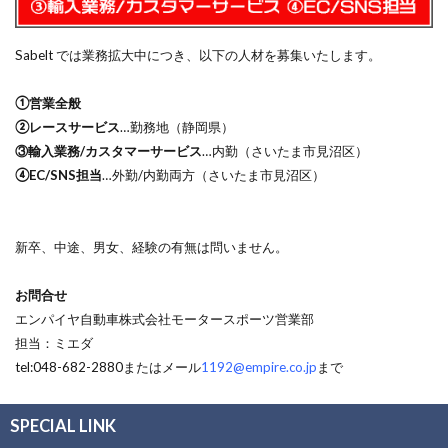
Sabelt では業務拡大中につき、以下の人材を募集いたします。
①営業全般
②レースサービス
…勤務地（静岡県）
③輸入業務/カスタマーサービス
…内勤（さいたま市見沼区）
④EC/SNS担当
…外勤/内勤両方（さいたま市見沼区）
新卒、中途、男女、経験の有無は問いません。
お問合せ
エンパイヤ自動車株式会社モータースポーツ営業部
担当：ミエダ
tel:048-682-2880またはメール
1192@empire.co.jp
まで
SPECIAL LINK