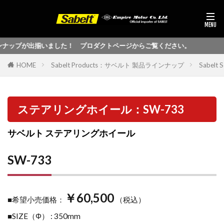
ンナップが出揃いました！ プロダクトページからご覧ください。
HOME
Sabelt Products：サベルト 製品ラインナップ
Sabel
ステアリングホイール：SW-733
サベルト ステアリングホイール
SW-733
￥60,500
■希望小売価格：
（税込）
■SIZE（Φ） : 350mm