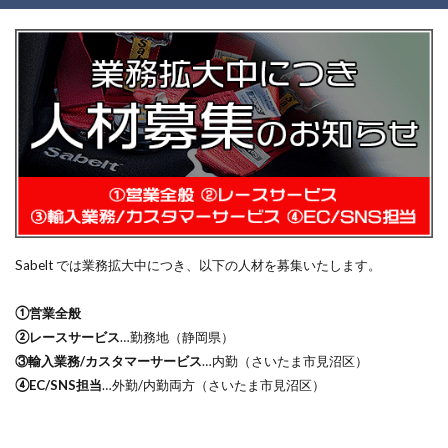
Sabelt では業務拡大中につき、以下の人材を募集いたします。
①営業全般
②レースサービス
…勤務地（静岡県）
③輸入業務/カスタマーサービス
…内勤（さいたま市見沼区）
④EC/SNS担当
…外勤/内勤両方（さいたま市見沼区）