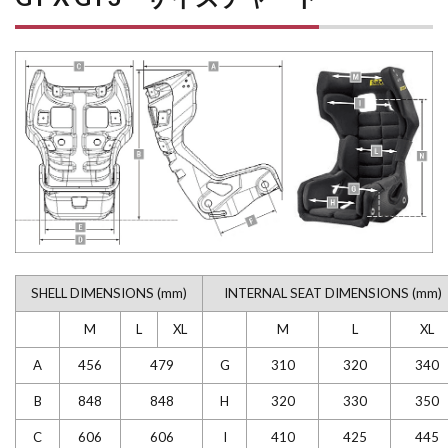
SHELL DIMENSIONS (mm)
INTERNAL SEAT DIMENSIONS (mm)
M
L
XL
M
L
XL
A
456
479
G
310
320
340
B
848
848
H
320
330
350
C
606
606
I
410
425
445