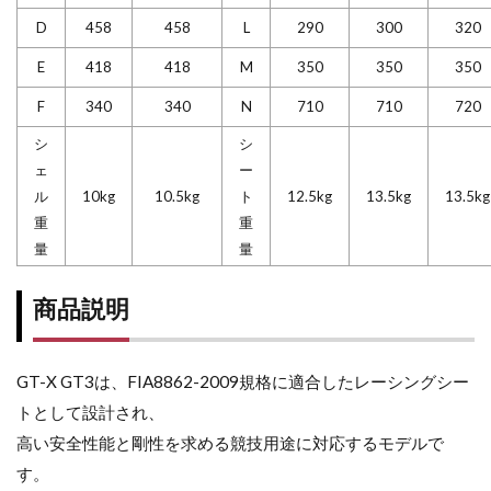
D
458
458
L
290
300
320
E
418
418
M
350
350
350
F
340
340
N
710
710
720
シ
シ
ェ
ー
ル
10kg
10.5kg
ト
12.5kg
13.5kg
13.5kg
重
重
量
量
商品説明
GT-X GT3は、FIA8862-2009規格に適合したレーシングシー
トとして設計され、
高い安全性能と剛性を求める競技用途に対応するモデルで
す。