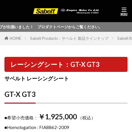
揃いました！ プロダクトページからご覧ください。
HOME
Sabelt Products：サベルト 製品ラインナップ
Sabel
レーシングシート：GT-X GT3
サベルト レーシングシート
GT-X GT3
￥1,925,000
■希望小売価格：
（税込）
■Homologation : FIA8862-2009