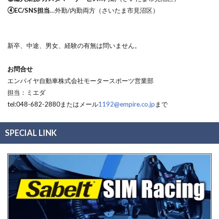
④EC/SNS担当
…外勤/内勤両方（さいたま市見沼区）
新卒、中途、男女、経験の有無は問いません。
お問合せ
エンパイヤ自動車株式会社モータースポーツ営業部
担当：ミエダ
tel:048-682-2880またはメール
1192@empire.co.jp
まで
SPECIAL LINK