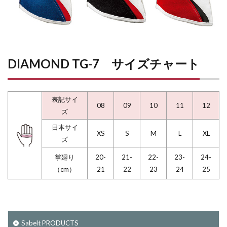
DIAMOND TG-7 サイズチャート
表記サイ
08
09
10
11
12
ズ
日本サイ
XS
S
M
L
XL
ズ
掌廻り
20-
21-
22-
23-
24-
（cm）
21
22
23
24
25
Sabelt PRODUCTS