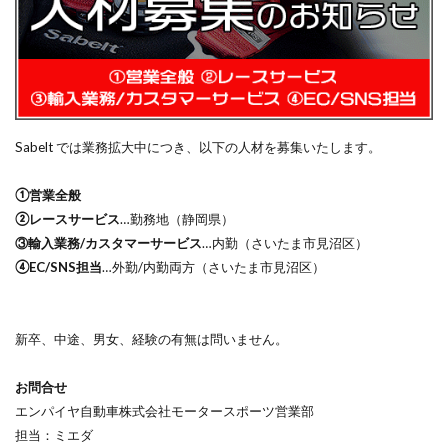
Sabelt では業務拡大中につき、以下の人材を募集いたします。
①営業全般
②レースサービス
…勤務地（静岡県）
③輸入業務/カスタマーサービス
…内勤（さいたま市見沼区）
④EC/SNS担当
…外勤/内勤両方（さいたま市見沼区）
新卒、中途、男女、経験の有無は問いません。
お問合せ
エンパイヤ自動車株式会社モータースポーツ営業部
担当：ミエダ