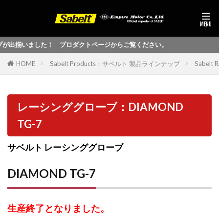
出揃いました！ プロダクトページからご覧ください。
HOME
Sabelt Products：サベルト 製品ラインナップ
Sabel
レーシンググローブ：DIAMOND
TG-7
サベルト レーシンググローブ
DIAMOND TG-7
生産終了となりました。