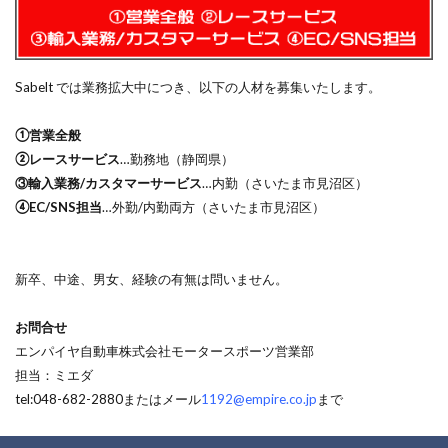
Sabelt では業務拡大中につき、以下の人材を募集いたします。
①営業全般
②レースサービス
…勤務地（静岡県）
③輸入業務/カスタマーサービス
…内勤（さいたま市見沼区）
④EC/SNS担当
…外勤/内勤両方（さいたま市見沼区）
新卒、中途、男女、経験の有無は問いません。
お問合せ
エンパイヤ自動車株式会社モータースポーツ営業部
担当：ミエダ
tel:048-682-2880またはメール
1192@empire.co.jp
まで