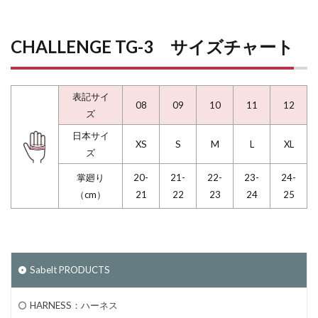
CHALLENGE TG-3 サイズチャート
表記サイ
08
09
10
11
12
ズ
日本サイ
XS
S
M
L
XL
ズ
掌廻り
20-
21-
22-
23-
24-
（cm）
21
22
23
24
25
Sabelt PRODUCTS
HARNESS：ハーネス