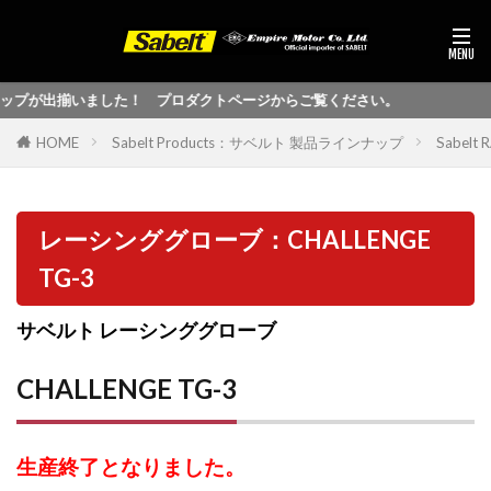
プが出揃いました！ プロダクトページからご覧ください。
HOME
Sabelt Products：サベルト 製品ラインナップ
Sabel
レーシンググローブ：CHALLENGE
TG-3
サベルト レーシンググローブ
CHALLENGE TG-3
生産終了となりました。