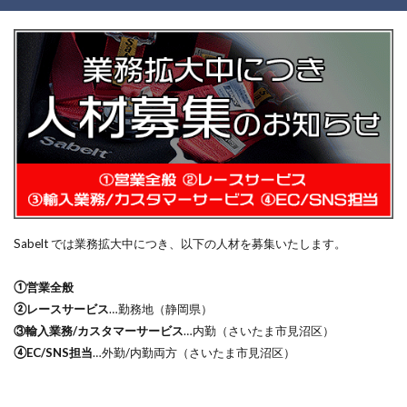
Sabelt では業務拡大中につき、以下の人材を募集いたします。
①営業全般
②レースサービス
…勤務地（静岡県）
③輸入業務/カスタマーサービス
…内勤（さいたま市見沼区）
④EC/SNS担当
…外勤/内勤両方（さいたま市見沼区）