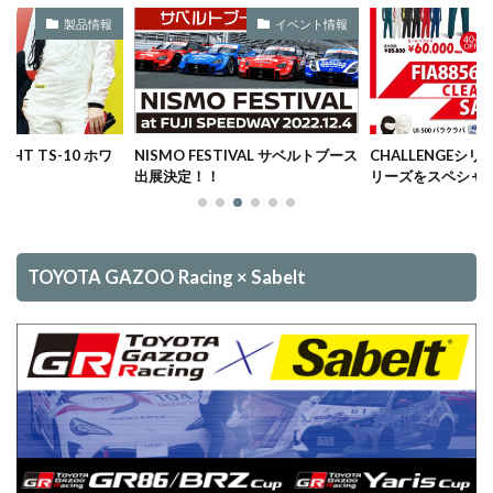
製品情報
イベント情報
IGHT TS-10 ホワ
NISMO FESTIVAL サベルトブース
CHALLENGEシリ
出展決定！！
リーズをスペシャ
TOYOTA GAZOO Racing × Sabelt