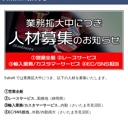
Sabelt では業務拡大中につき、以下の人材を募集いたします。
①営業全般
②レースサービス
…勤務地（静岡県）
③輸入業務/カスタマーサービス
…内勤（さいたま市見沼区）
④EC/SNS担当
…外勤/内勤両方（さいたま市見沼区）